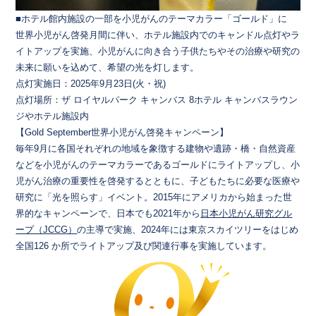
■ホテル館内施設の一部を小児がんのテーマカラー「ゴールド」に
世界小児がん啓発月間に伴い、ホテル施設内でのキャンドル点灯やラ
イトアップを実施、小児がんに向き合う子供たちやその治療や研究の
未来に願いを込めて、希望の光を灯します。
点灯実施日：2025年9月23日(火・祝)
点灯場所：ザ ロイヤルパーク キャンバス 8ホテル キャンバスラウン
ジやホテル施設内
【Gold September世界小児がん啓発キャンペーン】
毎年9月に各国それぞれの地域を象徴する建物や遺跡・橋・自然資産
などを小児がんのテーマカラーであるゴールドにライトアップし、小
児がん治療の重要性を啓発するとともに、子どもたちに必要な医療や
研究に「光を照らす」イベント。2015年にアメリカから始まった世
界的なキャンペーンで、日本でも2021年から​
日本小児がん研究グル
ープ（JCCG）
​の主導で実施、2024年には東京スカイツリーをはじめ
全国126 か所でライトアップ及び関連行事を実施しています。