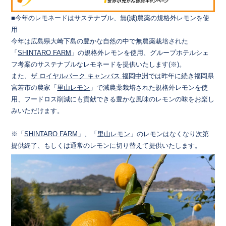
■今年のレモネードはサステナブル、無(減)農薬の規格外レモンを使
用
今年は広島県大崎下島の豊かな自然の中で無農薬栽培された
「
SHINTARO FARM
​」の規格外レモンを使用、グループホテルシェ
フ考案のサステナブルなレモネードを提供いたします(※)。
また、​
ザ ロイヤルパーク キャンバス 福岡中洲
​では昨年に続き福岡県
宮若市の農家「
里山レモン
」で減農薬栽培された規格外レモンを使
用、フードロス削減にも貢献できる豊かな風味のレモンの味をお楽し
みいただけます。
※「​
SHINTARO FARM
」、「​
里山レモン
」のレモンはなくなり次第
提供終了、もしくは通常のレモンに切り替えて提供いたします。