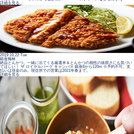
詳細を見る
2019.10.22 Tue
銀座梅林
絶品とんかつ。一緒に出てくる厳選米＆とんかつの相性の抜群さにも気づい
てほしい！ ザ ロイヤルパーク キャンバス 銀座8から120m ※予約不可。支
払いは現金のみ。現住所での営業は2021年春まで。
詳細を見る