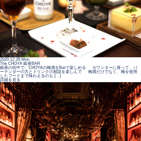
2020.12.28 Mon
The CHOYA 銀座BAR
銀座の街中で、CHOYAの梅酒をBarで楽しめる カウンターに座って、バ
ーテンダーの方とドリンクの相談を楽しんで 梅酒だけでなく、梅を使用
したフードまで味わえるのも […]
詳細を見る