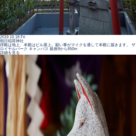
2019.10.18 Fri
朝日稲荷神社
拝殿は地上、本殿はビル屋上。願い事がマイクを通して本殿に届きます。 ザ
ロイヤルパーク キャンバス 銀座8から650m
詳細を見る