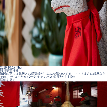
2019.10.17 Thu
熊谷稲荷神社
階段の下には鳥居とお稲荷様が！みんな気づいてる・・・？まさに銀座なら
では。 ザ ロイヤルパーク キャンバス 銀座8から110m
詳細を見る