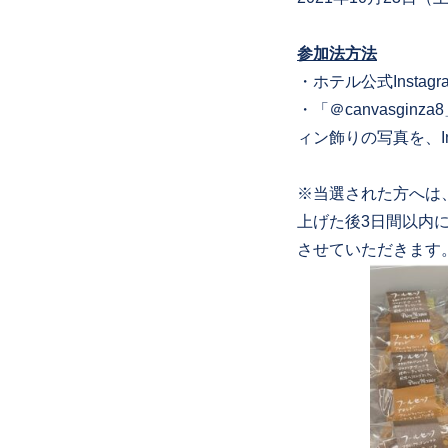
参加法方法
・ホテル公式Instagr
・「＠canvasg
ィン飾りの写真を、In
※当選された方へは、
上げた後3日間以内
させていただきます