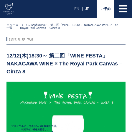
EN
JP
ご予約
ニュース
12/12(木)18:30～ 第二回「WINE FESTA」 NAKAGAWA WINE × The
一覧
Royal Park Canvas – Ginza 8
2019.11.19 Tue
12/12(木)18:30～ 第二回「WINE FESTA」
NAKAGAWA WINE × The Royal Park Canvas –
Ginza 8