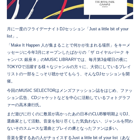
月に一度のフライデーナイトDJセッション「Just a little bit of your
list」。
「Make It Happen 人が集まることで何かが生まれる場所」をキーメ
ッセージに今年3月にオープンしたばかりの「ザ ロイヤルパーク キ
ャンバス 銀座８」のMUSIC LIBRARYでは、毎月第3金曜日の夜に
TOKYOで活躍する様々なジャンルの方々に、大切にしているプレイ
リストの一部をこっそり聴かせてもらう、そんなDJセッションを開
催。
今回のMUSIC SELECTORはメンズファッション誌をはじめ、ファッ
ション広告、CDジャケットなどを中心に活動しているフォトグラフ
ァーの高木康行氏。
まだ遊びに行くのに敷居が高かったあの日本のCLUB黎明期よりDJ、
選曲家として活動。音楽を知り尽くした気負わない、ジャンルを問わ
ないそのスムースな選曲とプレイの虜となったファンは多い。
音楽を愛するあの人がチョイスするJust a little bit of your list（あな