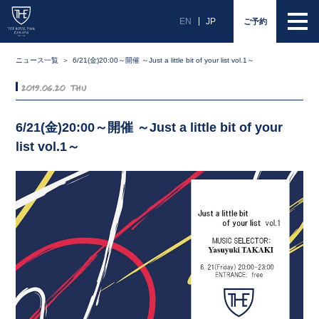
EN
JP
ご予約
ニュース一覧
6/21(金)20:00～開催 ～Just a little bit of your list vol.1～
2019.06.20 Thu
6/21(金)20:00～開催 ～Just a little bit of your
list vol.1～