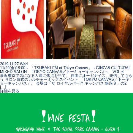
2019.11.27 Wed
11/29(金)18:00～ 「TSUBAKI FM at Tokyo Canvas」～GINZA8 CULTURAL
MIXED SALON TOKYO CANVAS／トーキョーキャンバス～ VOL.6
最近東京で気になる人達に焦点を当て、 自由にオーガナイズ、発信してもら
う サロン形式のカルチャーミックスイベント 「TOKYO CANVAS／トーキ
ョーキャンバス」。 会場は「ザ ロイヤルパーク キャンバス 銀座８」の2
[…]
詳細を見る