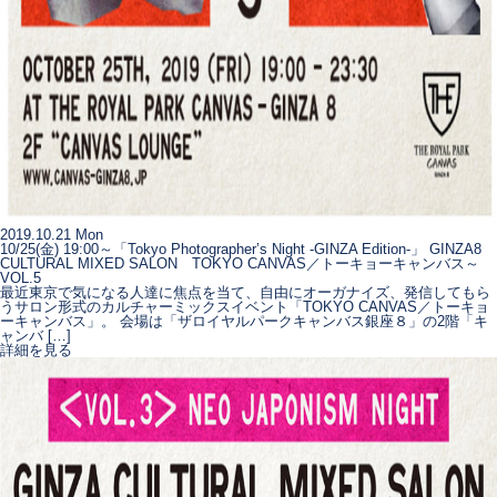
2019.10.21 Mon
10/25(金) 19:00～「Tokyo Photographer’s Night -GINZA Edition-」 GINZA8
CULTURAL MIXED SALON TOKYO CANVAS／トーキョーキャンバス～
VOL.5
最近東京で気になる人達に焦点を当て、自由にオーガナイズ、発信してもら
うサロン形式のカルチャーミックスイベント「TOKYO CANVAS／トーキョ
ーキャンバス」。 会場は「ザロイヤルパークキャンバス銀座８」の2階「キ
ャンバ […]
詳細を見る