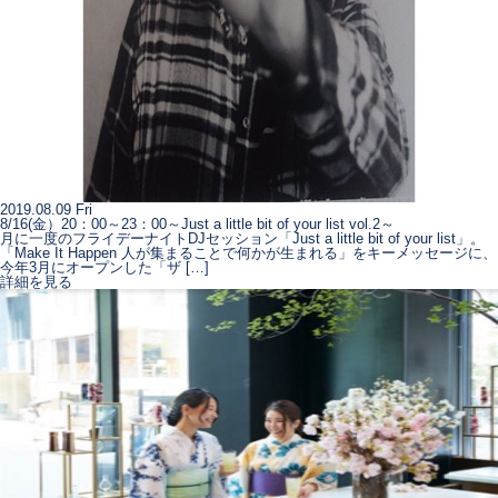
2019.08.09 Fri
8/16(金）20：00～23：00～Just a little bit of your list vol.2～
月に一度のフライデーナイトDJセッション「Just a little bit of your list」。
「Make It Happen 人が集まることで何かが生まれる」をキーメッセージに、
今年3月にオープンした「ザ […]
詳細を見る