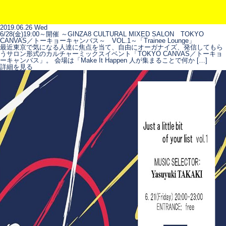
2019.06.26 Wed
6/28(金)19:00～開催 ～GINZA8 CULTURAL MIXED SALON TOKYO
CANVAS／トーキョーキャンバス～ VOL.1～「Trainee Lounge」
最近東京で気になる人達に焦点を当て、自由にオーガナイズ、発信してもら
うサロン形式のカルチャーミックスイベント「TOKYO CANVAS／トーキョ
ーキャンバス」。 会場は「Make It Happen 人が集まることで何か […]
詳細を見る