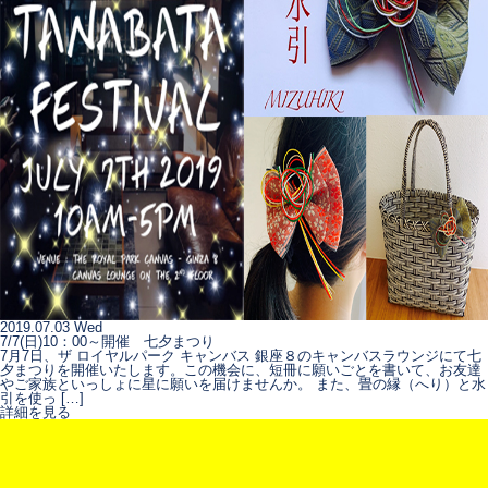
2019.07.03 Wed
7/7(日)10：00～開催 七夕まつり
7月7日、ザ ロイヤルパーク キャンバス 銀座８のキャンバスラウンジにて七
夕まつりを開催いたします。この機会に、短冊に願いごとを書いて、お友達
やご家族といっしょに星に願いを届けませんか。 また、畳の縁（へり）と水
引を使っ […]
詳細を見る