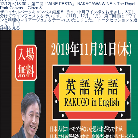
12/12(木)18:30～ 第二回「WINE FESTA」 NAKAGAWA WINE × The Royal
Park Canvas – Ginza 8
ザロイヤルパークキャンバス銀座８ では、中川ワイン様をお招きし、3回に
分けてワインフェスタを行います。（11月、12月、1月） 第二回目は『ワイ
ンと料理のマリアージュ』をテーマにいたしました。 トークセッションを通
して、 […]
詳細を見る